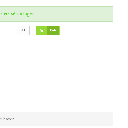
tus:
På lager
Stk
Køb
r i haven