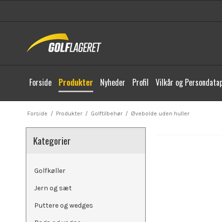
Forside
Produkter
Nyheder
Profil
Vilkår og Persondatap
Forside
/
Produkter
/
Golftilbehør
/
Øvebolde uden huller
Kategorier
Golfkøller
Jern og sæt
Puttere og wedges