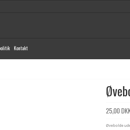
olitik
Kontakt
Øvebo
25,00 DK
Øvebolde ude