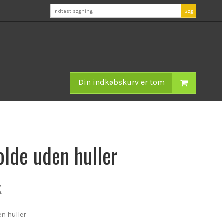
Søg
Din indkøbskurv er tom
lde uden huller
K
n huller