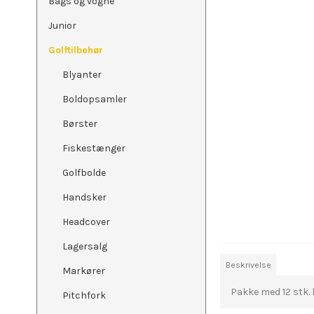
Bags og vogne
Junior
Golftilbehør
Blyanter
Boldopsamler
Børster
Fiskestænger
Golfbolde
Handsker
Headcover
Lagersalg
Beskrivelse
Markører
Pakke med 12 stk. 
Pitchfork