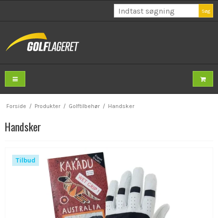
Søg
Forside
/
Produkter
/
Golftilbehør
/
Handsker
Handsker
Tilbud