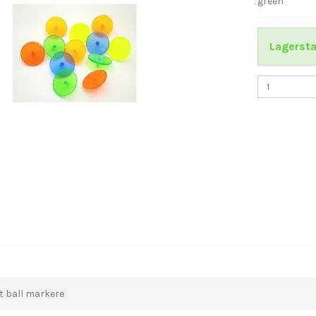
green
Lagersta
t ball markere