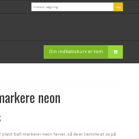
Søg
Din indkøbskurv er tom
markere neon
K
 plast ball markere i neon farver, så de er nemme at se på