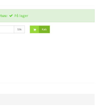
tus:
På lager
Stk
Køb