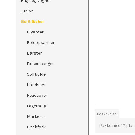
Bags og vogne
Junior
Golftilbehør
Blyanter
Boldopsamler
Børster
Fiskestænger
Golfbolde
Handsker
Headcover
Lagersalg
Beskrivelse
Markører
Pakke med 12 plas
Pitchfork