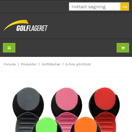
Søg
Forside
/
Produkter
/
Golftilbehør
/
G-fork pitchfork