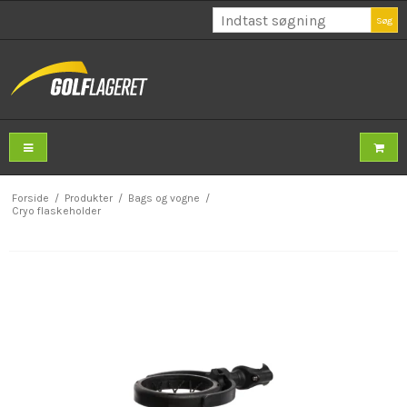
Søg
Forside
/
Produkter
/
Bags og vogne
/
Cryo flaskeholder