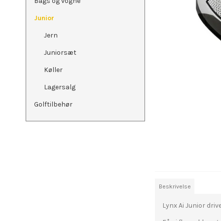
Bags og vogne
Junior
Jern
Juniorsæt
Køller
Lagersalg
Golftilbehør
Beskrivelse
Lynx Ai Junior driv