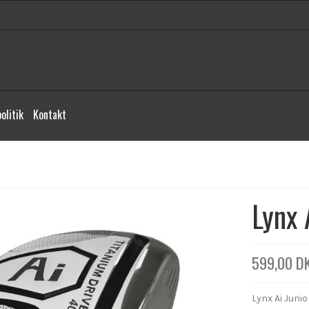
olitik
Kontakt
Lynx 
599,00 D
Lynx Ai Junior