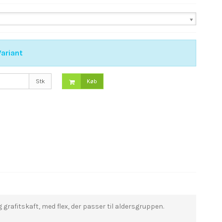
ariant
Stk
Køb
g grafitskaft, med flex, der passer til aldersgruppen.