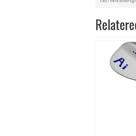
Fås i flere alders
Relatere