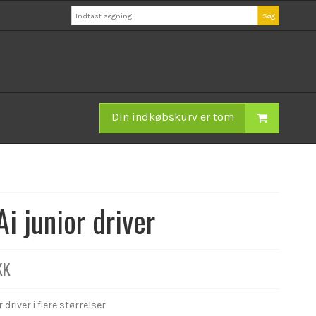
Søg
Din indkøbskurv er tom
Ai junior driver
KK
 driver i flere størrelser