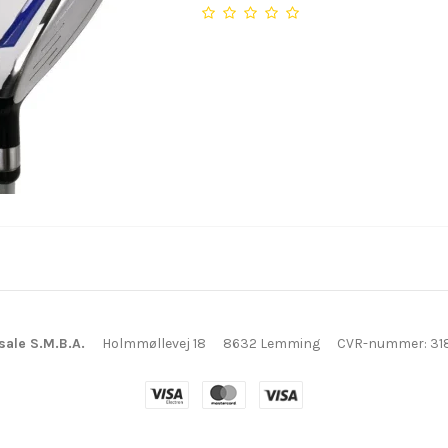
sale S.M.B.A.
Holmmøllevej 18
8632 Lemming
CVR-nummer
:
31